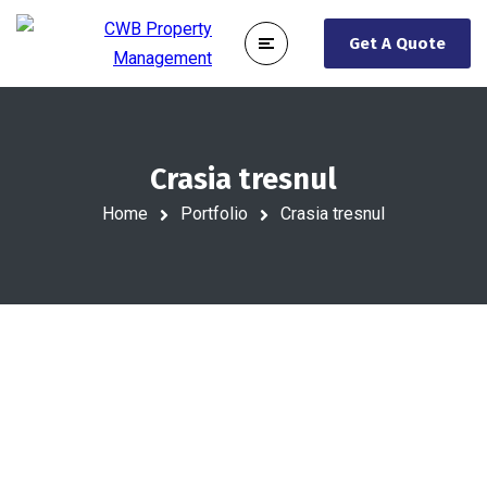
Get A Quote
Crasia tresnul
Home
Portfolio
Crasia tresnul