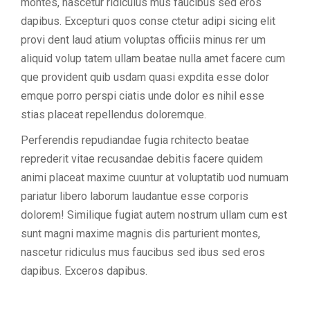
montes, nascetur ridiculus mus faucibus sed eros
dapibus. Excepturi quos conse ctetur adipi sicing elit
provi dent laud atium voluptas officiis minus rer um
aliquid volup tatem ullam beatae nulla amet facere cum
que provident quib usdam quasi expdita esse dolor
emque porro perspi ciatis unde dolor es nihil esse
stias placeat repellendus doloremque.
Perferendis repudiandae fugia rchitecto beatae
reprederit vitae recusandae debitis facere quidem
animi placeat maxime cuuntur at voluptatib uod numuam
pariatur libero laborum laudantue esse corporis
dolorem! Similique fugiat autem nostrum ullam cum est
sunt magni maxime magnis dis parturient montes,
nascetur ridiculus mus faucibus sed ibus sed eros
dapibus. Exceros dapibus.