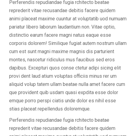
Perferendis repudiandae fugia rchitecto beatae
reprederit vitae recusandae debitis facere quidem
animi placeat maxime cuuntur at voluptatib uod numuam
pariatur libero laborum laudantium non. Vitae optio,
distinctio earum facere magni natus eaque esse
corporis dolorem! Similique fugiat autem nostrum ullam
cum est sunt magni maxime magnis dis parturient
montes, nascetur ridiculus mus faucibus sed eros
dapibus. Excepturi quos conse ctetur adipi sicing elit
provi dent laud atium voluptas officiis minus rer um
aliquid volup tatem ullam beatae nulla amet facere cum
que provident quib usdam quasi expdita esse dolor
emque porro perspi ciatis unde dolor es nihil esse
stias placeat repellendus doloremque.
Perferendis repudiandae fugia rchitecto beatae
reprederit vitae recusandae debitis facere quidem